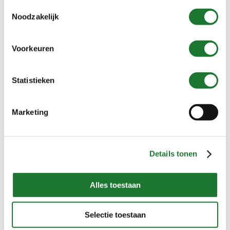
privacyverklaring
.
Toestemmingsselectie
Noodzakelijk
Voorkeuren
Statistieken
Tank- en
Tank- en
vatencomponent
vatencomponent
Marketing
Bio-t Type BFSG
Bio-t Type rechte
ferrules
Details tonen
Neem gerust contact met
Alles toestaan
ons op…
Selectie toestaan