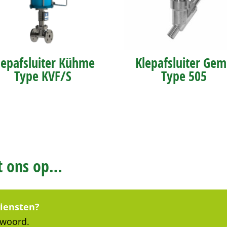
lepafsluiter Kühme
Klepafsluiter Ge
Type KVF/S
Type 505
et ons op…
diensten?
 woord.