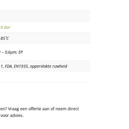
0 bar
185˚C
4 – 0,6µm; EP
.1, FDA, EN1935, oppervlakte ruwheid
ü
n? Vraag een offerte aan of neem direct
 voor advies.