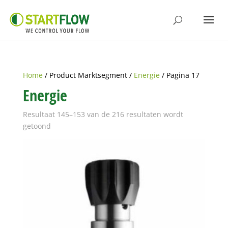
Home
/ Product Marktsegment /
Energie
/ Pagina 17
Energie
Resultaat 145–153 van de 216 resultaten wordt
getoond