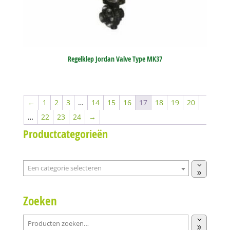
Regelklep Jordan Valve Type MK37
←
1
2
3
…
14
15
16
17
18
19
20
…
22
23
24
→
Productcategorieën
Een
categorie
selecteren
Zoeken