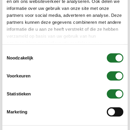
en om ons websiteverkeer te analyseren. Ook delen we
informatie over uw gebruik van onze site met onze
partners voor social media, adverteren en analyse. Deze
partners kunnen deze gegevens combineren met andere
informatie die u aan ze heeft verstrekt of die ze hebben
verzameld op basis van uw gebruik van hun
Magneetafsluiter Gemü Type M75
services. Voor meer informatie raadpleeg
onze
privacyverklaring
.
Toestemmingsselectie
Noodzakelijk
Voorkeuren
Statistieken
Marketing