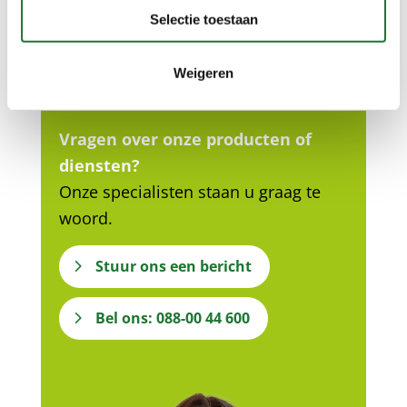
Neem gerust contact met
Selectie toestaan
ons op…
Weigeren
Vragen over onze producten of
diensten?
Onze specialisten staan u graag te
woord.
Stuur ons een bericht
Bel ons: 088-00 44 600