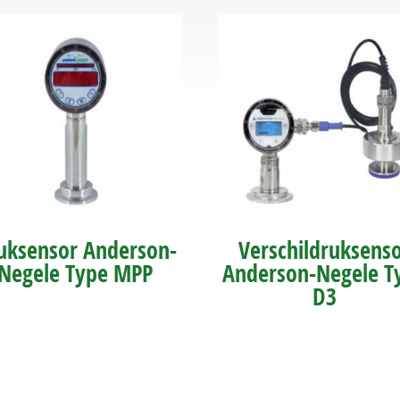
uksensor Anderson-
Verschildruksens
Negele Type MPP
Anderson-Negele T
D3