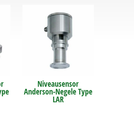
or
Niveausensor
ype
Anderson-Negele Type
LAR