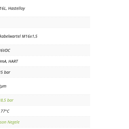
16L, Hastelloy
kabelwartel M16x1,5
36VDC
0mA, HART
35 bar
2µm
8,5 bar
177°C
son Negele