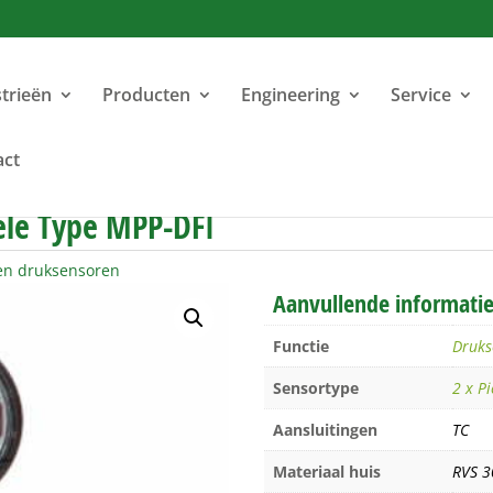
trieën
Producten
Engineering
Service
act
le Type MPP-DFI
en druksensoren
Aanvullende informati
Functie
Druks
Sensortype
2 x P
Aansluitingen
TC
Materiaal huis
RVS 3