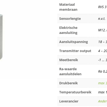
Materiaal
RVS 3
membraan
Sensorlengte
n.v.t.
Elektrische
M12, 
aansluiting
Aansluitspanning
18 – 
Transmitter output
4 – 2
Meetbereik
-1 … 
Ra-waarde
Ra 0,
aansluitdelen
Drukbereik
max 3
Temperatuurbereik
max 
Leverancier
Ander