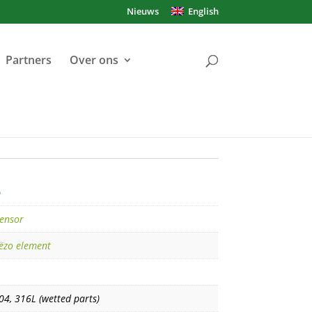
Nieuws
English
Partners
Over ons
e
ensor
iëzo element
04, 316L (wetted parts)