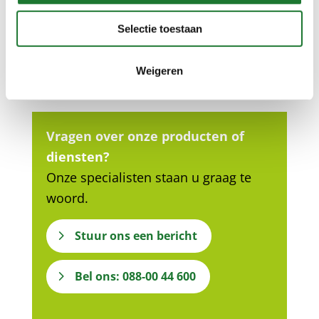
Neem gerust contact met
Selectie toestaan
ons op…
Weigeren
Vragen over onze producten of
diensten?
Onze specialisten staan u graag te
woord.
Stuur ons een bericht
Bel ons: 088-00 44 600