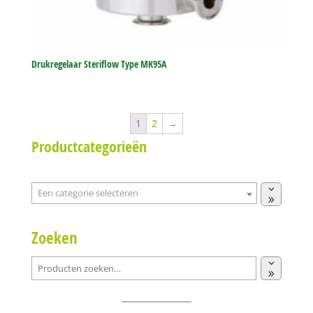
Drukregelaar Steriflow Type MK95A
1
2
→
Productcategorieën
Een
categorie
selecteren
Zoeken