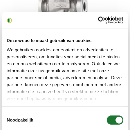
Regelklep Jordan Valve Type MK78
Deze website maakt gebruik van cookies
We gebruiken cookies om content en advertenties te
personaliseren, om functies voor social media te bieden
en om ons websiteverkeer te analyseren. Ook delen we
informatie over uw gebruik van onze site met onze
partners voor social media, adverteren en analyse. Deze
partners kunnen deze gegevens combineren met andere
informatie die u aan ze heeft verstrekt of die ze hebben
verzameld op basis van uw gebruik van hun
services. Voor meer informatie raadpleeg
onze
privacyverklaring
.
Toestemmingsselectie
Noodzakelijk